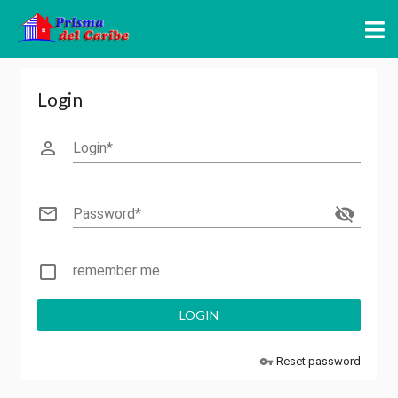
Login
perm_identity
Login
mail_outline
visibility_off
Password
check_box_outline_blank
remember me
LOGIN
Reset password
vpn_key