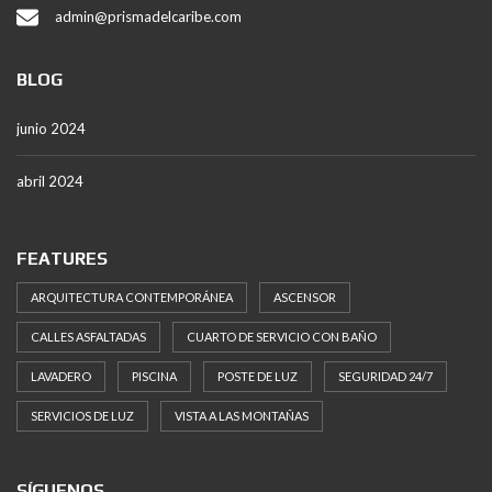
admin@prismadelcaribe.com
BLOG
junio 2024
abril 2024
FEATURES
ARQUITECTURA CONTEMPORÁNEA
ASCENSOR
CALLES ASFALTADAS
CUARTO DE SERVICIO CON BAÑO
LAVADERO
PISCINA
POSTE DE LUZ
SEGURIDAD 24/7
SERVICIOS DE LUZ
VISTA A LAS MONTAÑAS
SÍGUENOS