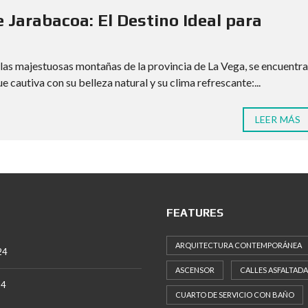
 Jarabacoa: El Destino Ideal para
 las majestuosas montañas de la provincia de La Vega, se encuentra
e cautiva con su belleza natural y su clima refrescante:...
LEER MÁS
FEATURES
ARQUITECTURA CONTEMPORÁNEA
24
ASCENSOR
CALLES ASFALTADA
24
CUARTO DE SERVICIO CON BAÑO